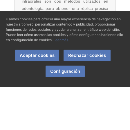
intraorales son dos métodos utilizados en
odontología para obtener una réplica precisa
de l. [...]
Usamos cookies para ofrecer una mayor experiencia de navegación en
nuestro sitio web, personalizar contenido y publicidad, proporcionar
Leer Más...
funciones de redes sociales y ayudar a analizar el tráfico web del sitio.
Puede leer cómo usamos las cookies y cómo configurarlas haciendo clic
en configuración de cookies.
Leer más
.
ENDODONCIA
Aceptar cookies
Rechazar cookies
Configuración
PUBLICADO EL 13 DE ENERO DE 2025