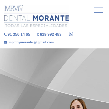
91 356 14 65
619 992 483
mpmbymorante @ gmail.com